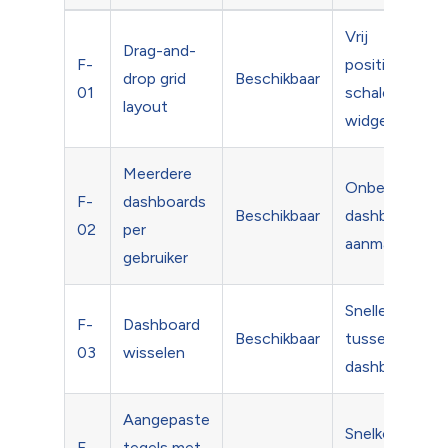
Vrij
Drag-and-
F-
positioneren 
drop grid
Beschikbaar
01
schalen van
layout
widgets
Meerdere
Onbeperkt
F-
dashboards
Beschikbaar
dashboards
02
per
aanmaken
gebruiker
Snelle navigat
F-
Dashboard
Beschikbaar
tussen
03
wisselen
dashboards
Aangepaste
Snelkoppeling
F-
tegels met