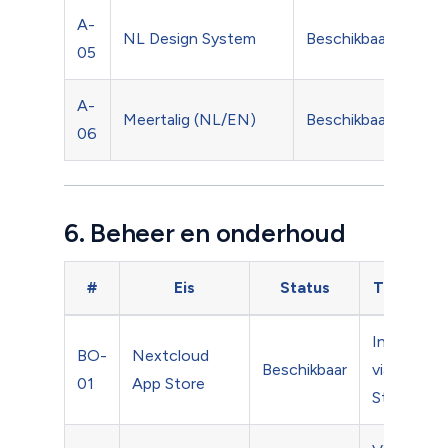
A-
Via 
NL Design System
Beschikbaar
05
app
A-
Voll
Meertalig (NL/EN)
Beschikbaar
06
vert
6. Beheer en onderhoud
#
Eis
Status
Toelichti
Installatie
BO-
Nextcloud
Beschikbaar
via App
01
App Store
Store