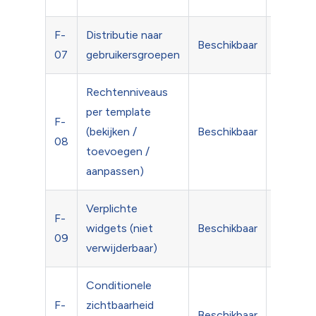
F-
Distributie naar
Eén-klik
Beschikbaar
07
gebruikersgroepen
groepe
Rechtenniveaus
per template
F-
Flexibel
(bekijken /
Beschikbaar
08
gebruik
toevoegen /
aanpassen)
Verplichte
F-
Beheerd
widgets (niet
Beschikbaar
09
belangri
verwijderbaar)
Conditionele
F-
zichtbaarheid
Slimme 
Beschikbaar