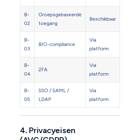
B-
Groepsgebaseerde
Templa
Beschikbaar
02
toegang
gebrui
B-
Via
BIO-compliance
Nextcl
03
platform
B-
Via
2FA
Nextcl
04
platform
B-
SSO / SAML /
Via
Nextcl
05
LDAP
platform
4. Privacyeisen
(AVG/GDPR)