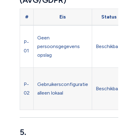
#
Eis
Status
Toe
Das
Geen
P-
con
persoonsgegevens
Beschikbaar
01
bev
opslag
PII
Das
P-
Gebruikersconfiguratie
inst
Beschikbaar
02
alleen lokaal
per
geb
5.