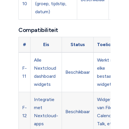
10
(groep, tijdstip,
weerga
datum)
Compatibiliteit
#
Eis
Status
Toelichting
Alle
Werkt met
F-
Nextcloud
elke
Beschikbaar
11
dashboard
bestaande
widgets
widget
Integratie
Widgets
F-
met
van Files,
Beschikbaar
12
Nextcloud-
Calendar,
apps
Talk, etc.