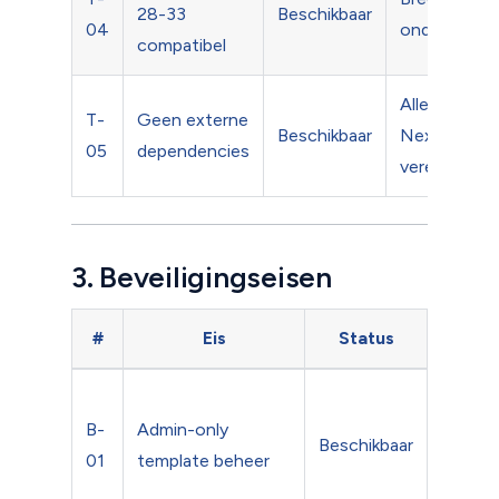
28-33
Beschikbaar
04
ondersteuni
compatibel
Alleen
T-
Geen externe
Beschikbaar
Nextcloud
05
dependencies
vereist
3. Beveiligingseisen
#
Eis
Status
Toel
Alleen
B-
Admin-only
beheer
Beschikbaar
01
template beheer
maken
templa