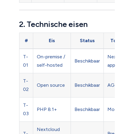
2. Technische eisen
#
Eis
Status
Toelichtin
T-
On-premise /
Nextcloud-
Beschikbaar
01
self-hosted
app
T-
Open source
Beschikbaar
AGPL, GitH
02
T-
PHP 8.1+
Beschikbaar
Moderne P
03
Nextcloud
T-
Brede versie