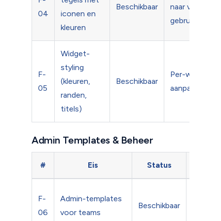
Beschikbaar
naar veel-
04
iconen en
gebruikte tool
kleuren
Widget-
styling
F-
Per-widget
(kleuren,
Beschikbaar
05
aanpassing
randen,
titels)
Admin Templates & Beheer
#
Eis
Status
To
Vooraf
F-
Admin-templates
Beschikbaar
geconfi
06
voor teams
dashboar